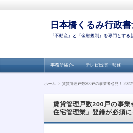
日本橋くるみ行政書
『不動産』と『金融規制』を専門とする
コ
事務所紹介
テレビ出演・監修
ン
テ
ン
代表ご挨拶
著書・論文
新聞・専門誌への
【連載】全国賃貸
【連載】日経ヴェ
【連載】全国賃貸
ツ
掲載
住宅新聞－自治体
リタス『達人が伝
住宅新聞ー賃貸経
ホーム
賃貸管理戸数200戸の事業者必見！ 20
へ
別のポイント
授』シリーズ
営に役立つ民泊知
移
識
動
賃貸管理戸数200戸の事業
住宅管理業」登録が必須に