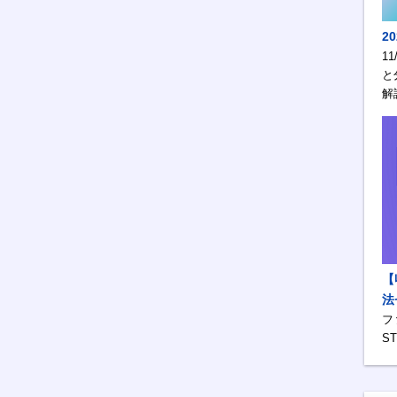
2
1
と
解
【
法
フ
S