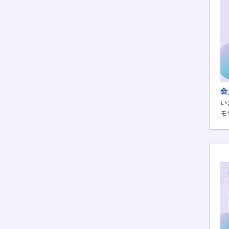
会
い
モ