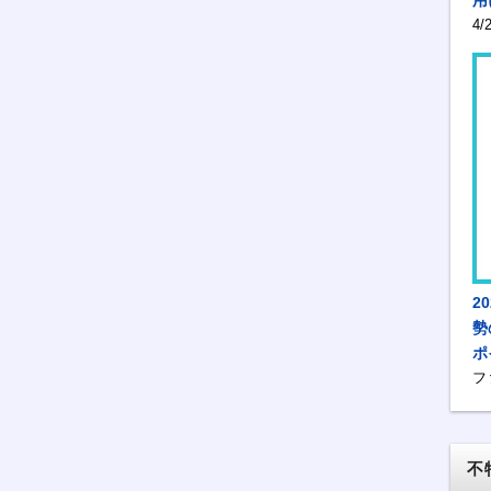
4
2
勢
ポ
フ
不