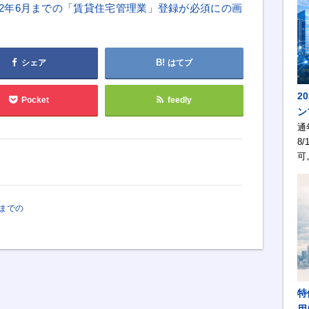
022年6月までの「賃貸住宅管理業」登録が必須にの画
シェア
はてブ
2
Pocket
feedly
ン
通
8/
可
月までの
特
用