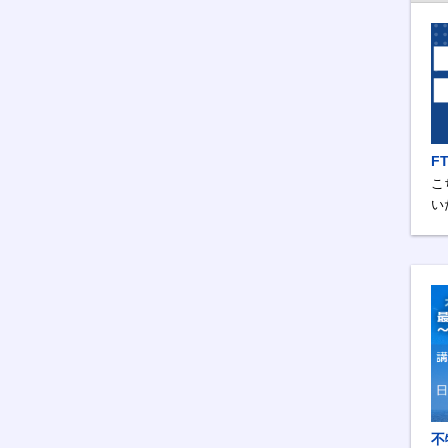
F
こ
い
不