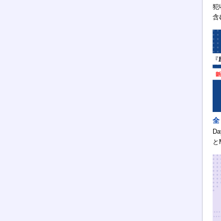
犯
含
全
D
と