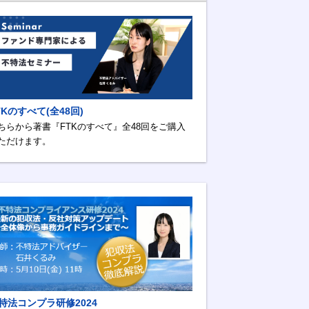
TKのすべて(全48回)
ちらから著書『FTKのすべて』全48回をご購入
ただけます。
特法コンプラ研修2024