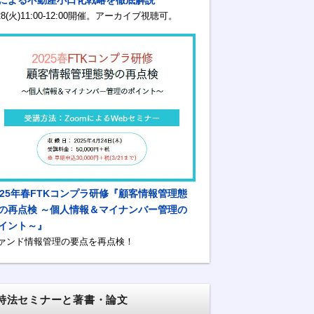
/28(火)11:00-12:00開催。アーカイブ視聴可。
025年春FTKコンプラ研修『顧客情報管理態
の再点検 ～個人情報＆マイナンバー管理の
イント～』
ァンド情報管理の要点を再点検！
特法セミナーと著書・論文