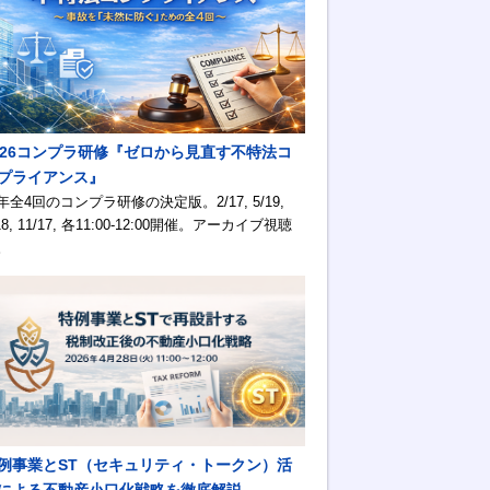
026コンプラ研修『ゼロから見直す不特法コ
プライアンス』
年全4回のコンプラ研修の決定版。2/17, 5/19,
18, 11/17, 各11:00-12:00開催。アーカイブ視聴
。
例事業とST（セキュリティ・トークン）活
による不動産小口化戦略を徹底解説