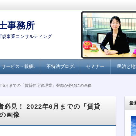
士事務所
新規事業コンサルティング
サービス・報酬
不特法ブログ
セミナー
民泊と地
コンサルタント・専門家を
月刊不動産フォーラム
全国賃貸住宅新聞『不
家主と地主『不動産小
不動産ファンド
ファンド組成実務
民泊・旅館業
不特法Q&A 許認可・
不特法Q&A 商品設
選定する際のポイント
21『不動産特定共同事
動産クラウドファンデ
口化商品の研究』
ライセンス
計・マーケティング
22年6月までの「賃貸住宅管理業」登録が必須にの画像
業のすべて』
ィング事業化のポイン
ト』
最
者必見！ 2022年6月までの「賃貸
の画像