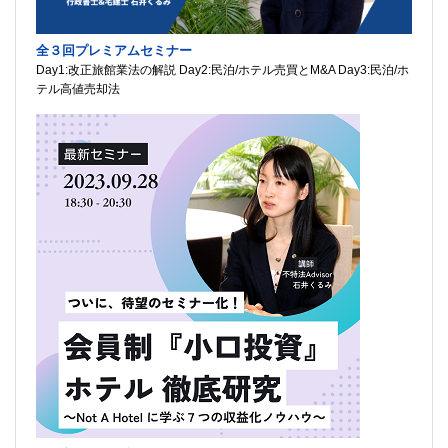
全３回プレミアムセミナー
Day1:改正旅館業法の解説 Day2:民泊/ホテル売買とM&A Day3:民泊/ホ
テル高値売却法