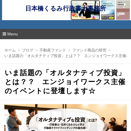
日本橋くるみ行政書士事務所
Menu
コ
ン
ホーム
ブログ
不動産ファンド
ファンド商品の研究
テ
いま話題の「オルタナティブ投資」とは？？ エンジョイワークス主催の
ン
ツ
へ
いま話題の「オルタナティブ投資」
移
動
とは？？ エンジョイワークス主催
のイベントに登壇します☆