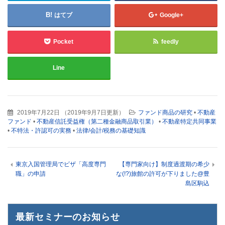
はてブ
Google+
Pocket
feedly
Line
2019年7月22日
（
2019年9月7日更新
）
ファンド商品の研究
•
不動産
ファンド
•
不動産信託受益権（第二種金融商品取引業）
•
不動産特定共同事業
•
不特法・許認可の実務
•
法律/会計/税務の基礎知識
東京入国管理局でビザ「高度専門
【専門家向け】制度過渡期の希少
職」の申請
な(!?)旅館の許可が下りました@豊
島区駒込
最新セミナーのお知らせ