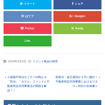
ツイート
シェア
はてブ
Google+
Pocket
feedly
Line
2020年3月2日
ファンド商品の研究
小規模不特法セミナーin岡山 ＆
犯収法・改正規則が４月に施行！
「民泊」「ホテル」ファンドと不
不動産特定共同事業におけるマネ
動産特定共同事業法の関係を解
ロン対応の全体像☆
説！！