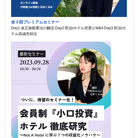
全３回プレミアムセミナー
Day1:改正旅館業法の解説 Day2:民泊/ホテル売買とM&A Day3:民泊/ホ
テル高値売却法