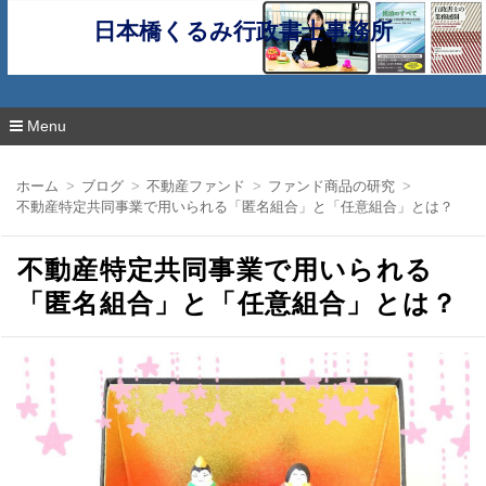
日本橋くるみ行政書士事務所
Menu
コ
ン
ホーム
ブログ
不動産ファンド
ファンド商品の研究
テ
不動産特定共同事業で用いられる「匿名組合」と「任意組合」とは？
ン
ツ
へ
不動産特定共同事業で用いられる
移
動
「匿名組合」と「任意組合」とは？