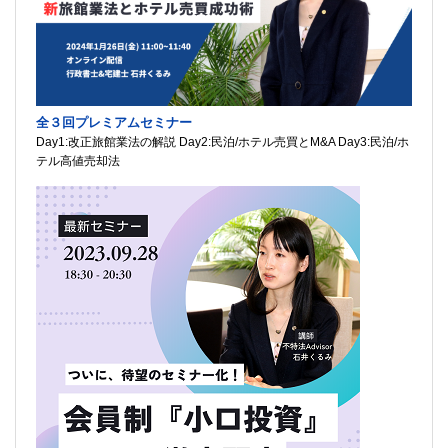
全３回プレミアムセミナー
Day1:改正旅館業法の解説 Day2:民泊/ホテル売買とM&A Day3:民泊/ホ
テル高値売却法