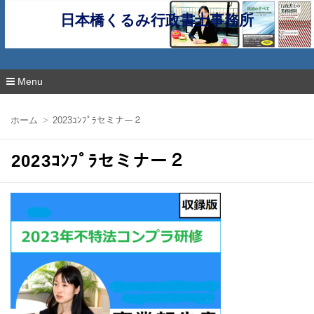
日本橋くるみ行政書士事務所
Menu
コ
ン
ホーム
2023ｺﾝﾌﾟﾗセミナー２
テ
ン
ツ
2023ｺﾝﾌﾟﾗセミナー２
へ
移
動