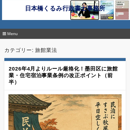
日本橋くるみ行政書士事務所
Menu
コ
ン
カテゴリー:
旅館業法
テ
ン
ツ
へ
2026年4月よりルール厳格化！墨田区に旅館
移
業・住宅宿泊事業条例の改正ポイント（前
動
半）