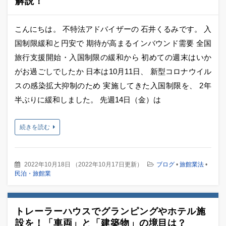
解説！
こんにちは。 不特法アドバイザーの 石井くるみです。 入
国制限緩和と円安で 期待が高まるインバウンド需要 全国
旅行支援開始・入国制限の緩和から 初めての週末はいか
がお過ごしでしたか 日本は10月11日、 新型コロナウイル
スの感染拡大抑制のため 実施してきた入国制限を、 2年
半ぶりに緩和しました。 先週14日（金）は
続きを読む
2022年10月18日
（
2022年10月17日更新
）
ブログ
•
旅館業法
•
民泊・旅館業
トレーラーハウスでグランピングやホテル施
設を！「車両」と「建築物」の境目は？