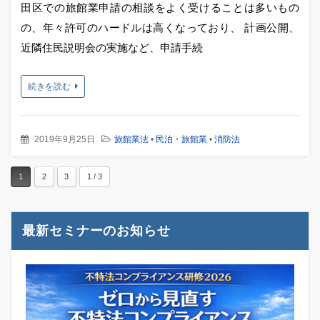
田区での旅館業申請の相談をよく受けることは多いもの
の、年々許可のハードルは高くなっており、 計画公開、
近隣住民説明会の実施など、申請手続
続きを読む
2019年9月25日
旅館業法
•
民泊・旅館業
•
消防法
1
2
3
1 / 3
最新セミナーのお知らせ