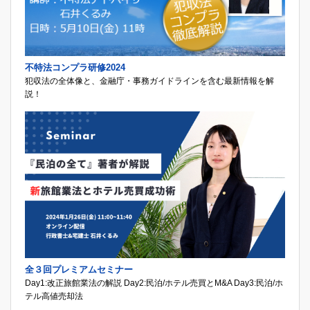
不特法コンプラ研修2024
犯収法の全体像と、金融庁・事務ガイドラインを含む最新情報を解
説！
全３回プレミアムセミナー
Day1:改正旅館業法の解説 Day2:民泊/ホテル売買とM&A Day3:民泊/ホ
テル高値売却法