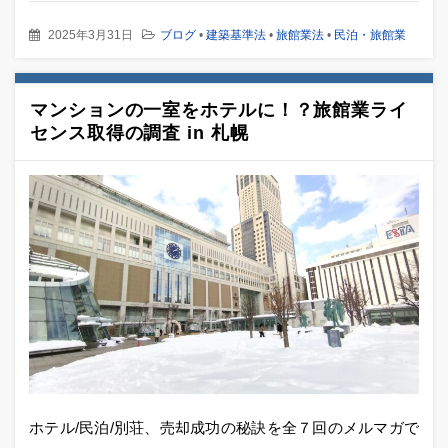
2025年3月31日
ブログ
•
建築基準法
•
旅館業法
•
民泊・旅館業
マンションの一室をホテルに！？旅館業ライ
センス取得の調査 in 札幌
ホテル/民泊/別荘、売却成功の秘訣を全７回のメルマガで