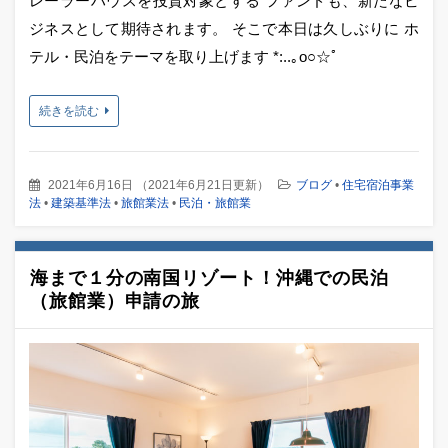
レーラーハウスを投資対象とする ファンドも、新たなビ
ジネスとして期待されます。 そこで本日は久しぶりに ホ
テル・民泊をテーマを取り上げます *:..｡o○☆ﾟ
続きを読む
2021年6月16日
（
2021年6月21日更新
）
ブログ
•
住宅宿泊事業
法
•
建築基準法
•
旅館業法
•
民泊・旅館業
海まで１分の南国リゾート！沖縄での民泊
（旅館業）申請の旅