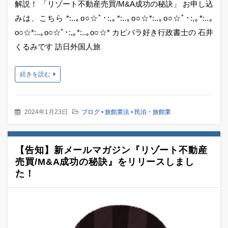
解説！ 「リゾート不動産売買/M&A成功の秘訣」 お申し込
みは、こちら *:..｡o○☆ﾟ･:,｡*:..｡o○☆*:..｡o○☆ﾟ･:,｡*:..｡
o○☆*:..｡o○☆ﾟ･:,｡*:..｡o○☆* カピバラ好き行政書士の 石井
くるみです 訪日外国人旅
続きを読む
2024年1月23日
ブログ
•
旅館業法
•
民泊・旅館業
【告知】新メールマガジン『リゾート不動産
売買/M&A成功の秘訣』をリリースしまし
た！