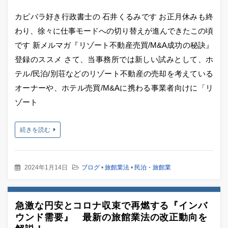
カピバラ好き行政書士の 石井くるみです お正月休みも終
わり、徐々に仕事モードへの切り替えが進んできたこの頃
です 新メルマガ『リゾート不動産売買/M&A成功の秘訣』
登録のススメ さて、当事務所では新しい試みとして、ホ
テル/民泊/別荘などのリゾート不動産の売却を考えている
オーナーや、ホテル売買/M&Aに携わる事業者向けに「リ
ゾート
続きを読む
2024年1月14日
ブログ
•
旅館業法
•
民泊・旅館業
急激な円安とコロナ収束で再燃する『インバ
ウンド需要』 最新の旅館業法の改正動向を