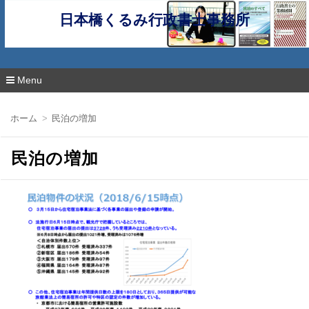
日本橋くるみ行政書士事務所
Menu
コ
ン
ホーム
民泊の増加
テ
ン
ツ
民泊の増加
へ
移
動