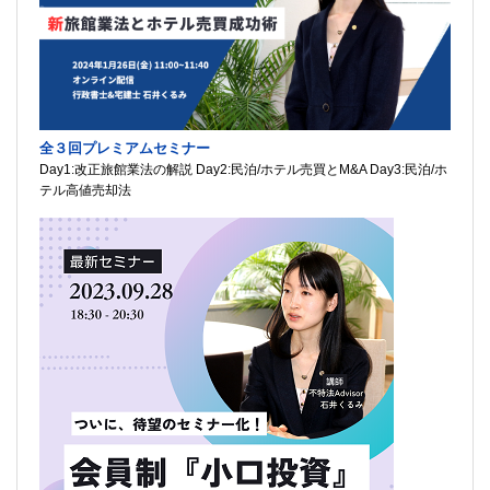
全３回プレミアムセミナー
Day1:改正旅館業法の解説 Day2:民泊/ホテル売買とM&A Day3:民泊/ホ
テル高値売却法