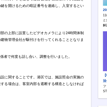
の鍵を開けるための暗証番号を連絡し、入室するとい
2
1
と
解
部の上部に設置したビデオカメラにより24時間体制
の建物管理会社が駆付けを行ってくれることとなりま
関係者で何度も話し合い、調整を行いました。
【
施設に関することです。港区では、施設照会の実施の
法
接する場合は、客室内部を遮断する構造としなければ
フ
S