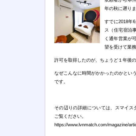
年の秋に遡り
すでに2018
ス（住宅宿泊事
く通年営業が
望を受けて業
許可を取得したのが、ちょうど１年後
なぜこんなに時間がかかったのかとい
です。
その辺りの詳細については、スマイスタ
ご覧ください。
https://www.lvnmatch.com/magazine/art