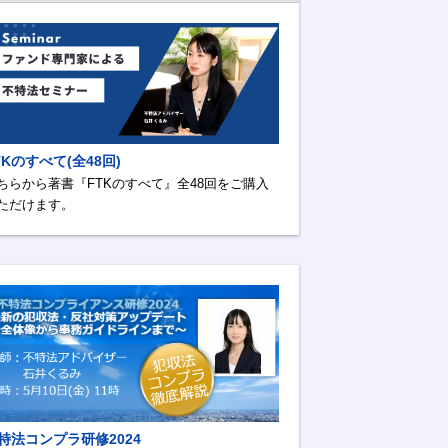
TKのすべて(全48回)
ちらから著書『FTKのすべて』全48回をご購入
ただけます。
特法コンプラ研修2024