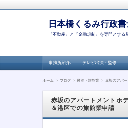
日本橋くるみ行政書
『不動産』と『金融規制』を専門とする
コ
事務所紹介
テレビ出演・監修
ン
テ
ン
代表ご挨拶
著書・論文
新聞・専門誌への
【連載】全国賃貸
【連載】日経ヴェ
【連載】全国賃貸
ツ
掲載
住宅新聞－自治体
リタス『達人が伝
住宅新聞ー賃貸経
ホーム
ブログ
民泊・旅館業
赤坂のアパー
へ
別のポイント
授』シリーズ
営に役立つ民泊知
移
識
動
赤坂のアパートメントホ
＆港区での旅館業申請