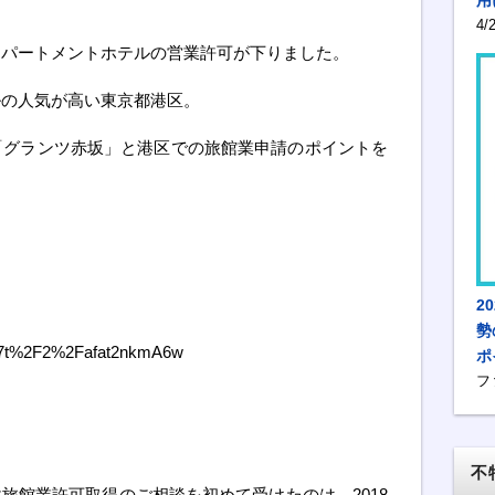
4
アパートメントホテルの営業許可が下りました。
ルの人気が高い東京都港区。
「グランツ赤坂」と港区での旅館業申請のポイントを
2
勢
_7t%2F2%2Fafat2nkmA6w
ポ
フ
不
旅館業許可取得のご相談を初めて受けたのは、2018