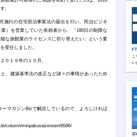
ます。
年6月施行の住宅宿泊事業法の届出を行い、民泊ビジネ
業）を営業していた依頼者から、「180日の制限な
可能な旅館業のライセンスに切り替えたい」という要
務を受任しました。
F
こ
の２０１９年の１０月。
い
うと、建築基準法の改正など諸々の事情があったため
ーマガジンBizで解説しているので、よろしければ
icle/column/minpakusaizensen/8586/
不