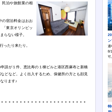
、民泊や旅館業の相
中の宿泊料金はおお
、「東京オリンピッ
止まらない様子。
2
ン
行ったり来たり。
通
8/
可
の申請が１件、恵比寿の１棟ビルと港区西麻布と新橋
届などなど。よく出入するため、保健所の方とも顔見
なります♪
＊＊＊＊＊＊＊＊＊＊＊＊＊＊＊＊＊＊＊＊＊＊＊＊
特
用