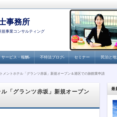
士事務所
新規事業コンサルティング
サービス・報酬
不特法ブログ
セミナー
民泊と地
コンサルタント・専門家を
月刊不動産フォーラム
全国賃貸住宅新聞『不
家主と地主『不動産小
不動産ファンド
ファンド組成実務
民泊・旅館業
不特法Q&A 許認可・
不特法Q&A 商品設
選定する際のポイント
21『不動産特定共同事
動産クラウドファンデ
口化商品の研究』
ライセンス
計・マーケティング
トメントホテル「グランツ赤坂」新規オープン＆港区での旅館業申請
業のすべて』
ィング事業化のポイン
ト』
最
テル「グランツ赤坂」新規オープン