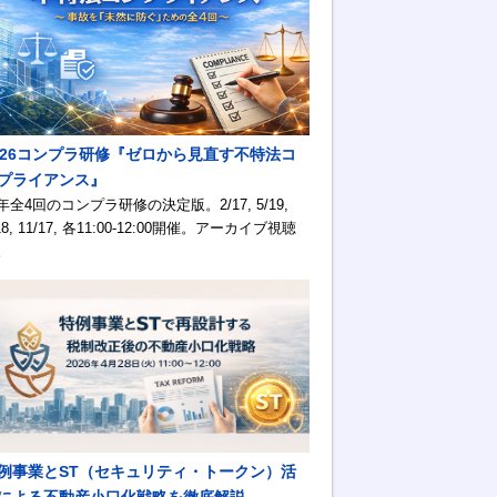
026コンプラ研修『ゼロから見直す不特法コ
プライアンス』
年全4回のコンプラ研修の決定版。2/17, 5/19,
18, 11/17, 各11:00-12:00開催。アーカイブ視聴
。
例事業とST（セキュリティ・トークン）活
による不動産小口化戦略を徹底解説