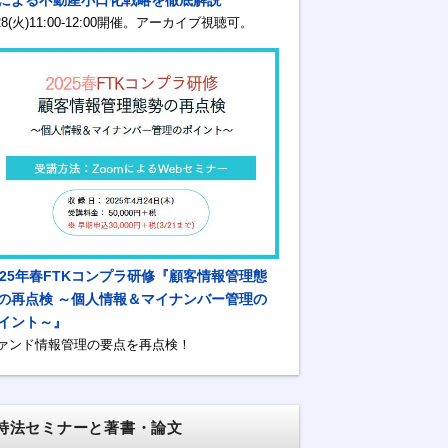
/28(火)11:00-12:00開催。アーカイブ視聴可。
025年春FTKコンプラ研修『顧客情報管理態
の再点検 ～個人情報＆マイナンバー管理の
イント～』
ァンド情報管理の要点を再点検！
特法セミナーと著書・論文