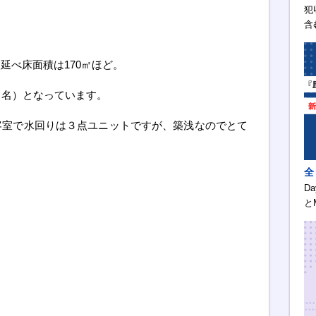
犯
含
延べ床面積は170㎡ほど。
２名）となっています。
客室で水回りは３点ユニットですが、築浅なのでとて
全
D
と