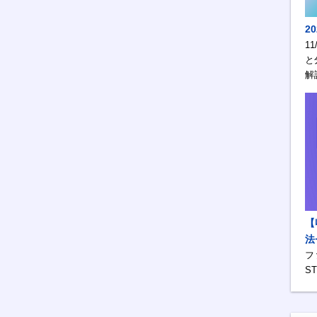
2
1
と
解
【
法
フ
S