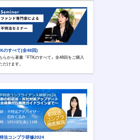
TKのすべて(全48回)
ちらから著書『FTKのすべて』全48回をご購入
ただけます。
特法コンプラ研修2024