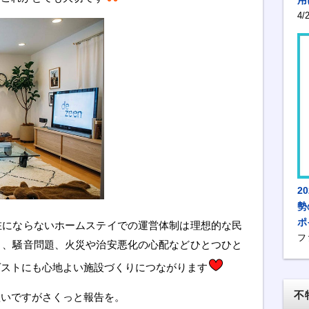
4
2
勢
ポ
在にならないホームステイでの運営体制は理想的な民
フ
ミ、騒音問題、火災や治安悪化の心配などひとつひと
ゲストにも心地よい施設づくりにつながります
不
短いですがさくっと報告を。