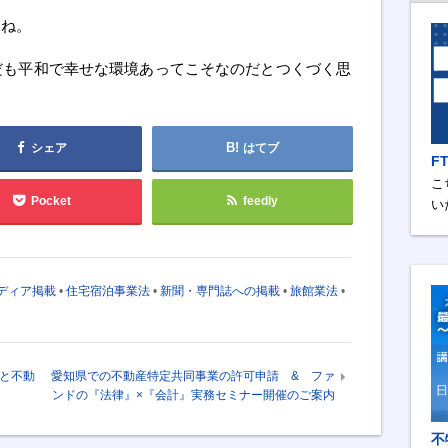
すね。
だも平和で幸せな環境あってこそなのだとつくづく思
シェア
はてブ
F
こ
Pocket
feedly
い
ディア掲載
•
住宅宿泊事業法
•
新聞・専門誌への掲載
•
旅館業法
•
と不動
愛知県での不動産特定共同事業の許可申請 & ファ
ンドの『法律』×『会計』実務セミナー開催のご案内
不