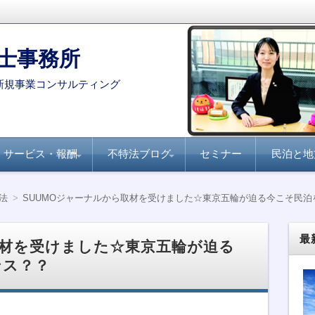
士事務所
新規事業コンサルティング
サービス・報酬
不特法ブログ
セミナー
民泊と地
コンサルタント・専門家を
月刊不動産フォーラム
全国賃貸住宅新聞『不
家主と地主『不動産小
不動産ファンド
ファンド組成実務
民泊・旅館業
不特法Q&A 許認可・
不特法Q&A 商品設
選定する際のポイント
21『不動産特定共同事
動産クラウドファンデ
口化商品の研究』
ライセンス
計・マーケティング
法
SUUMOジャーナルから取材を受けました☆東京五輪が迫る今こそ民泊
業のすべて』
ィング事業化のポイン
ト』
最
取材を受けました☆東京五輪が迫る
ンス？？