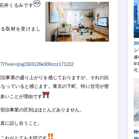
石井くるみです
する取材を受けまし
2
ン
通
8/
6877/?vos=jzaj1503126k000zzz171222
可
宿泊事業の盛り上がりを感じておりますが、それの比
になっていると感じます。東京の下町、特に住宅が密
が多いことが理由です
宅宿泊事業の区別はほとんどありません。
率直に話し合うこと。
特
はこれがとても大切です
用