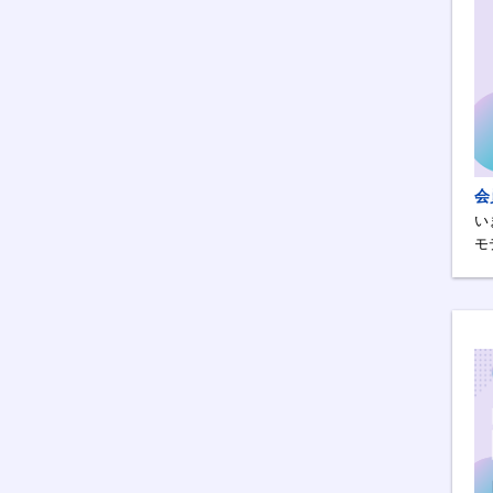
会
い
モ