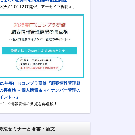
/28(火)11:00-12:00開催。アーカイブ視聴可。
025年春FTKコンプラ研修『顧客情報管理態
の再点検 ～個人情報＆マイナンバー管理の
イント～』
ァンド情報管理の要点を再点検！
特法セミナーと著書・論文