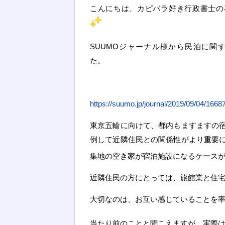
こんにちは、カピバラ好き行政書士の
SUUMOジャーナル様から民泊に関
た。
https://suumo.jp/journal/2019/09/04/16
東京五輪に向けて、都内もますますの
例して近隣住民との関係性がより重要
集地の空き家が宿泊施設になるケース
近隣住民の方にとっては、旅館業と住
大切なのは、お互い感じていることを
当たり前のことと聞こえますが、実際