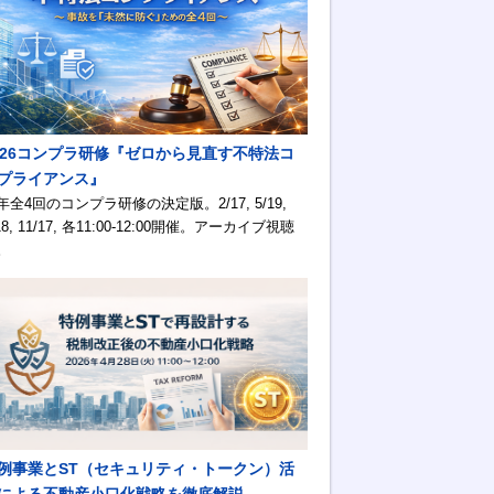
026コンプラ研修『ゼロから見直す不特法コ
プライアンス』
年全4回のコンプラ研修の決定版。2/17, 5/19,
18, 11/17, 各11:00-12:00開催。アーカイブ視聴
。
例事業とST（セキュリティ・トークン）活
による不動産小口化戦略を徹底解説