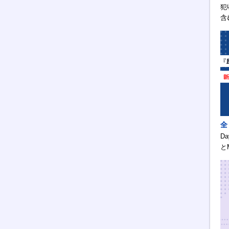
犯
含
全
D
と