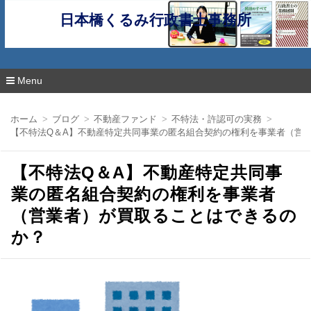
日本橋くるみ行政書士事務所
Menu
コ
ン
ホーム
ブログ
不動産ファンド
不特法・許認可の実務
テ
【不特法Q＆A】不動産特定共同事業の匿名組合契約の権利を事業者（営
ン
ツ
へ
【不特法Q＆A】不動産特定共同事
移
動
業の匿名組合契約の権利を事業者
（営業者）が買取ることはできるの
か？