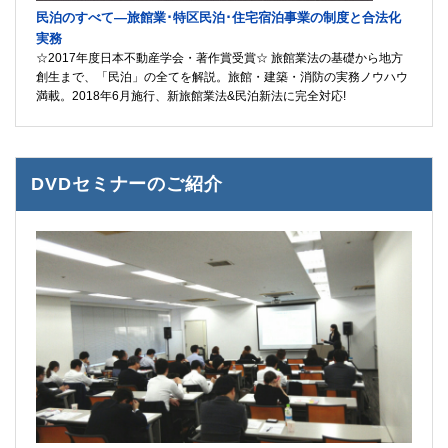
民泊のすべて―旅館業･特区民泊･住宅宿泊事業の制度と合法化
実務
☆2017年度日本不動産学会・著作賞受賞☆ 旅館業法の基礎から地方
創生まで、「民泊」の全てを解説。旅館・建築・消防の実務ノウハウ
満載。2018年6月施行、新旅館業法&民泊新法に完全対応!
DVDセミナーのご紹介