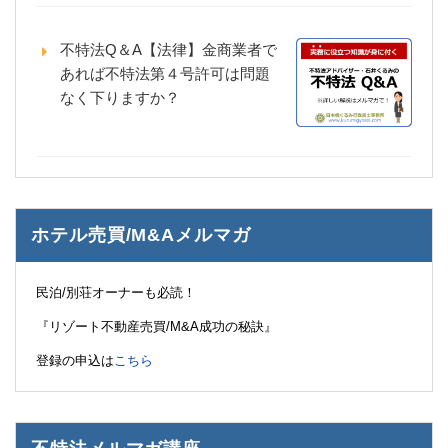
不特法Q＆A【法律】金商業者で
あれば不特法第４号許可は問題
なく下りますか？
ホテル売買/M&Aメルマガ
民泊/別荘オーナーも必読！
『リゾート不動産売買/M&A成功の秘訣』
登録の申込は
こちら