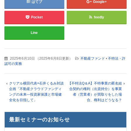
はてブ
Google+
Pocket
feedly
Line
2025年6月10日
（
2025年6月8日更新
）
不動産ファンド
•
不特法・許
認可の実務
クリアル横田代表×石井くるみ対談
【不特法Q＆A】不特事業の匿名組
企画「不動産クラウドファンディ
合契約の権利（出資持分）を事業
ングの未来—投資家保護と市場健
者（営業者）が買取りをした場
全化を目指して」
合、権利はどうなる？
最新セミナーのお知らせ