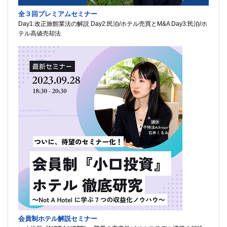
全３回プレミアムセミナー
Day1:改正旅館業法の解説 Day2:民泊/ホテル売買とM&A Day3:民泊/ホ
テル高値売却法
会員制ホテル解説セミナー