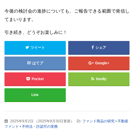
今後の検討会の進捗についても、ご報告できる範囲で発信し
てまいります。
引き続き、どうぞお楽しみに！
ツイート
シェア
はてブ
Google+
Pocket
feedly
Line
2025年9月2日
（
2025年8月30日更新
）
ファンド商品の研究
•
不動産
ファンド
•
不特法・許認可の実務