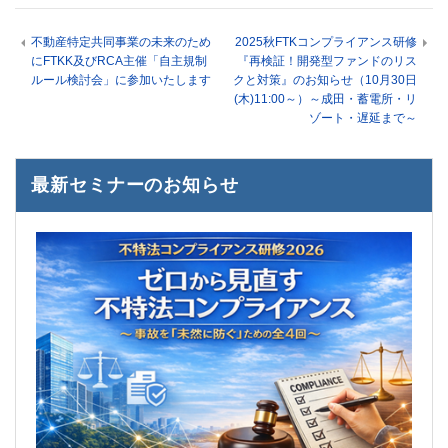
不動産特定共同事業の未来のため
2025秋FTKコンプライアンス研修
にFTKK及びRCA主催「自主規制
『再検証！開発型ファンドのリス
ルール検討会」に参加いたします
クと対策』のお知らせ（10月30日
(木)11:00～）～成田・蓄電所・リ
ゾート・遅延まで～
最新セミナーのお知らせ