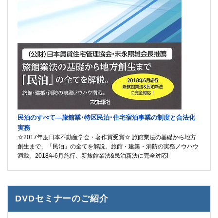
民泊のすべて―旅館業･特区民泊･住宅宿泊事業の制度と合法化
実務
☆2017年度日本不動産学会・著作賞受賞☆ 旅館業法の基礎から地方
創生まで、「民泊」の全てを解説。旅館・建築・消防の実務ノウハウ
満載。2018年6月施行、新旅館業法&民泊新法に完全対応!
DVDセミナーのご紹介