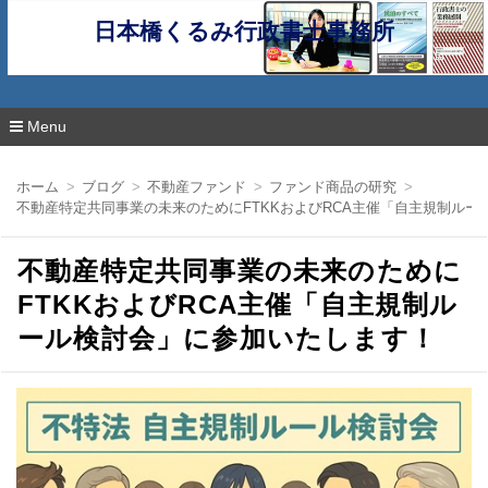
日本橋くるみ行政書士事務所
Menu
コ
ン
ホーム
ブログ
不動産ファンド
ファンド商品の研究
テ
不動産特定共同事業の未来のためにFTKKおよびRCA主催「自主規制ル
ン
ツ
へ
不動産特定共同事業の未来のために
移
動
FTKKおよびRCA主催「自主規制ル
ール検討会」に参加いたします！