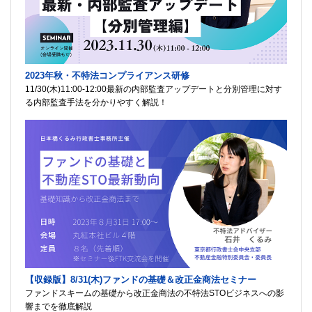
2023年秋・不特法コンプライアンス研修
11/30(木)11:00-12:00最新の内部監査アップデートと分別管理に対す
る内部監査手法を分かりやすく解説！
【収録版】8/31(木)ファンドの基礎＆改正金商法セミナー
ファンドスキームの基礎から改正金商法の不特法STOビジネスへの影
響までを徹底解説