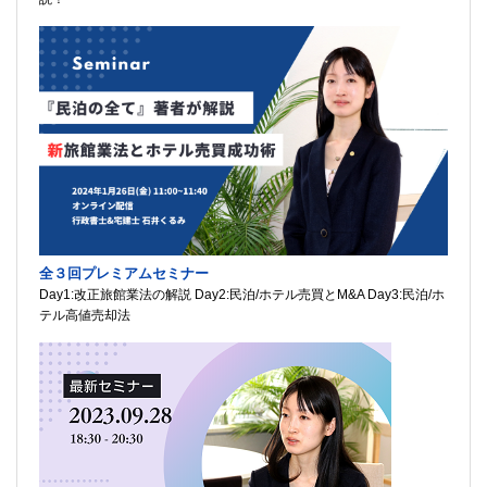
全３回プレミアムセミナー
Day1:改正旅館業法の解説 Day2:民泊/ホテル売買とM&A Day3:民泊/ホ
テル高値売却法