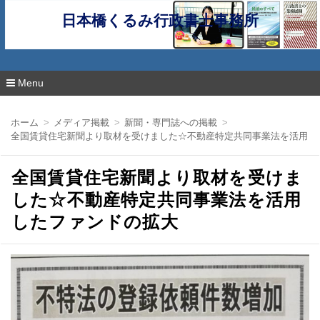
日本橋くるみ行政書士事務所
Menu
コ
ン
ホーム
メディア掲載
新聞・専門誌への掲載
テ
全国賃貸住宅新聞より取材を受けました☆不動産特定共同事業法を活用し
ン
ツ
へ
全国賃貸住宅新聞より取材を受けま
移
動
した☆不動産特定共同事業法を活用
したファンドの拡大