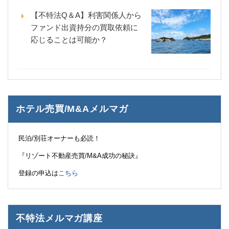
【不特法Q＆A】利害関係人から
ファンド出資持分の買取依頼に
応じることは可能か？
ホテル売買/M&Aメルマガ
民泊/別荘オーナーも必読！
『リゾート不動産売買/M&A成功の秘訣』
登録の申込は
こちら
不特法メルマガ講座