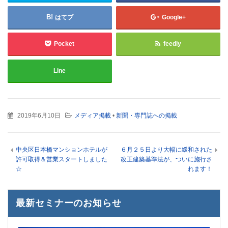
はてブ
Google+
Pocket
feedly
Line
2019年6月10日
メディア掲載
•
新聞・専門誌への掲載
中央区日本橋マンションホテルが
６月２５日より大幅に緩和された
許可取得＆営業スタートしました
改正建築基準法が、ついに施行さ
☆
れます！
最新セミナーのお知らせ