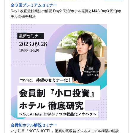
全３回プレミアムセミナー
Day1:改正旅館業法の解説 Day2:民泊/ホテル売買とM&A Day3:民泊/ホ
テル高値売却法
会員制ホテル解説セミナー
いま注目『NOT A HOTEL』驚異の高収益ビジネスモデル構築の秘訣