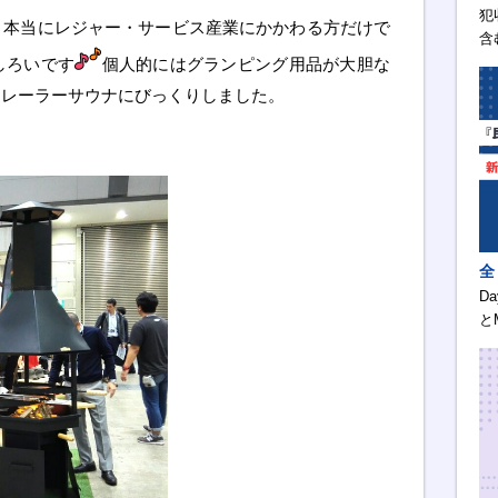
犯
、本当にレジャー・サービス産業にかかわる方だけで
含
しろいです
個人的にはグランピング用品が大胆な
トレーラーサウナにびっくりしました。
全
D
と