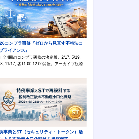
026コンプラ研修『ゼロから見直す不特法コ
プライアンス』
年全4回のコンプラ研修の決定版。2/17, 5/19,
18, 11/17, 各11:00-12:00開催。アーカイブ視聴
。
例事業とST（セキュリティ・トークン）活
による不動産小口化戦略を徹底解説