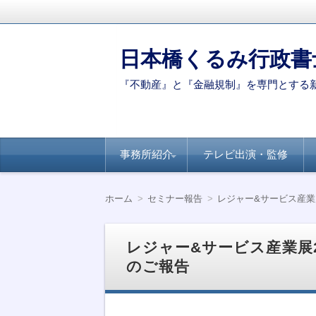
日本橋くるみ行政書
『不動産』と『金融規制』を専門とする
コ
事務所紹介
テレビ出演・監修
ン
テ
ン
代表ご挨拶
著書・論文
新聞・専門誌への
【連載】全国賃貸
【連載】日経ヴェ
【連載】全国賃貸
ツ
掲載
住宅新聞－自治体
リタス『達人が伝
住宅新聞ー賃貸経
ホーム
セミナー報告
レジャー&サービス産業
へ
別のポイント
授』シリーズ
営に役立つ民泊知
移
識
動
レジャー&サービス産業展
のご報告