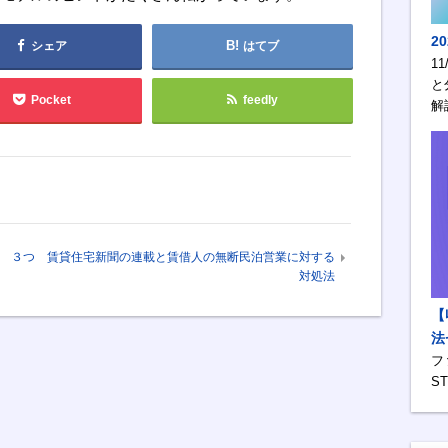
2
シェア
はてブ
1
と
Pocket
feedly
解
 ３つ
賃貸住宅新聞の連載と賃借人の無断民泊営業に対する
対処法
【
法
フ
S