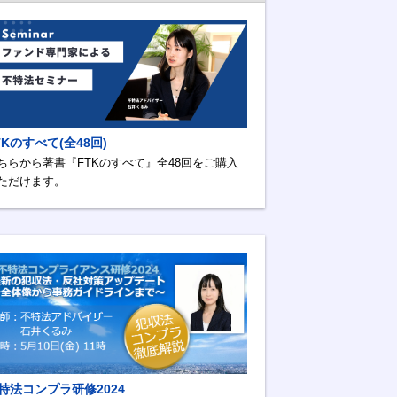
TKのすべて(全48回)
ちらから著書『FTKのすべて』全48回をご購入
ただけます。
特法コンプラ研修2024