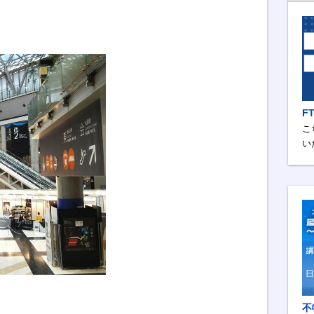
F
こ
い
不