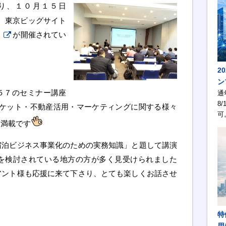
り、１０月１５日
、東京ビッグサイト
」
が開催されてい
2
ン
５７のセミナー講座
通
8/
ーケット・不動産活用・マーケティングに関する様々
可
ろ満載です
宿泊ビジネス事業化のための実務知識」と題して講演
を検討されている地方の方が多く見受けられました
アント様も応援に来て下さり、とても楽しくお話させ
特
用