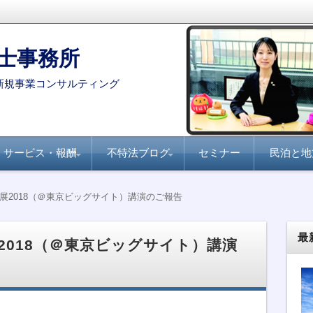
士事務所
新規事業コンサルティング
サービス・報酬
不特法ブログ
セミナー
民泊と地
コンサルタント・専門家を
月刊不動産フォーラム
全国賃貸住宅新聞『不
家主と地主『不動産小
不動産ファンド
ファンド組成実務
民泊・旅館業
不特法Q&A 許認可・
不特法Q&A 商品設
選定する際のポイント
21『不動産特定共同事
動産クラウドファンデ
口化商品の研究』
ライセンス
計・マーケティング
展2018（＠東京ビッグサイト）講演のご報告
業のすべて』
ィング事業化のポイン
ト』
最
2018（＠東京ビッグサイト）講演