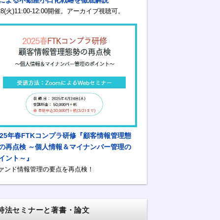
/28(火)11:00-12:00開催。アーカイブ視聴可。
025年春FTKコンプラ研修『顧客情報管理態
の再点検 ～個人情報＆マイナンバー管理の
イント～』
ァンド情報管理の要点を再点検！
特法セミナーと著書・論文