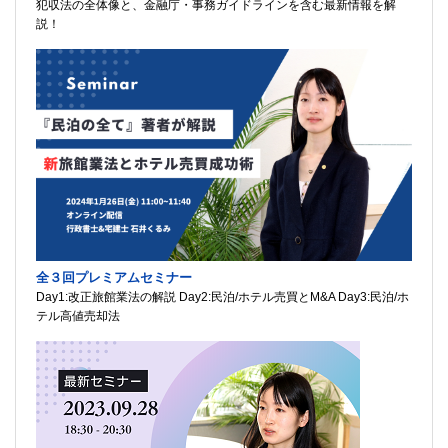
犯収法の全体像と、金融庁・事務ガイドラインを含む最新情報を解
説！
全３回プレミアムセミナー
Day1:改正旅館業法の解説 Day2:民泊/ホテル売買とM&A Day3:民泊/ホ
テル高値売却法