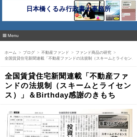
日本橋くるみ行政書士事務所
Menu
コ
ン
ホーム
ブログ
不動産ファンド
ファンド商品の研究
テ
全国賃貸住宅新聞連載「不動産ファンドの法規制（スキームとライセンス）」＆
ン
ツ
へ
全国賃貸住宅新聞連載「不動産ファ
移
動
ンドの法規制（スキームとライセン
ス）」＆Birthday感謝のきもち