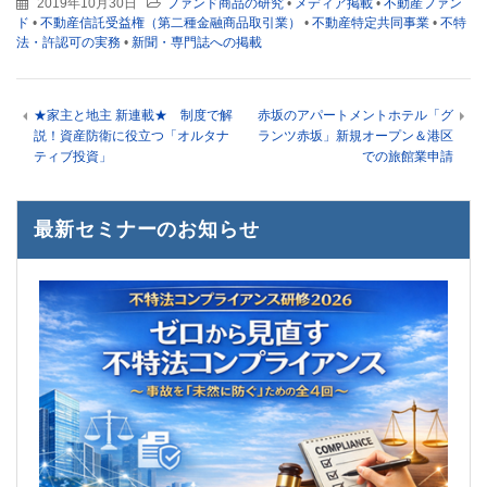
2019年10月30日
ファンド商品の研究
•
メディア掲載
•
不動産ファン
ド
•
不動産信託受益権（第二種金融商品取引業）
•
不動産特定共同事業
•
不特
法・許認可の実務
•
新聞・専門誌への掲載
★家主と地主 新連載★ 制度で解
赤坂のアパートメントホテル「グ
説！資産防衛に役立つ「オルタナ
ランツ赤坂」新規オープン＆港区
ティブ投資」
での旅館業申請
最新セミナーのお知らせ