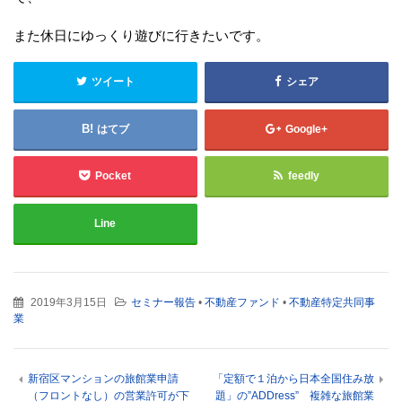
また休日にゆっくり遊びに行きたいです。
ツイート
シェア
はてブ
Google+
Pocket
feedly
Line
2019年3月15日
セミナー報告
•
不動産ファンド
•
不動産特定共同事
業
新宿区マンションの旅館業申請
「定額で１泊から日本全国住み放
（フロントなし）の営業許可が下
題」の”ADDress” 複雑な旅館業