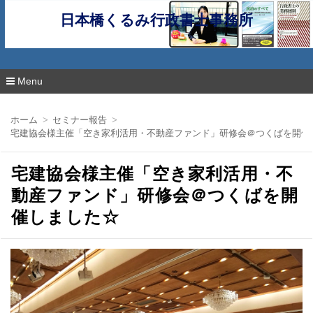
日本橋くるみ行政書士事務所
Menu
コ
ン
ホーム
セミナー報告
テ
宅建協会様主催「空き家利活用・不動産ファンド」研修会＠つくばを開催
ン
ツ
へ
宅建協会様主催「空き家利活用・不
移
動
動産ファンド」研修会＠つくばを開
催しました☆