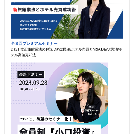
全３回プレミアムセミナー
Day1:改正旅館業法の解説 Day2:民泊/ホテル売買とM&A Day3:民泊/ホ
テル高値売却法