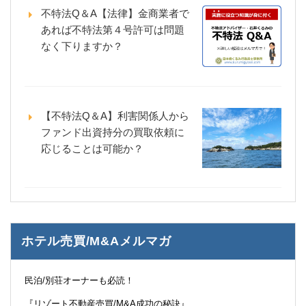
不特法Q＆A【法律】金商業者で
あれば不特法第４号許可は問題
なく下りますか？
【不特法Q＆A】利害関係人から
ファンド出資持分の買取依頼に
応じることは可能か？
ホテル売買/M&Aメルマガ
民泊/別荘オーナーも必読！
『リゾート不動産売買/M&A成功の秘訣』