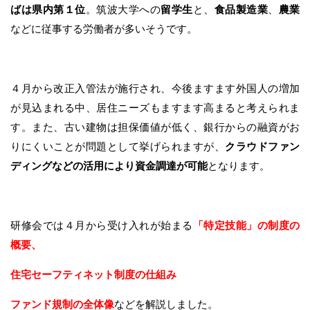
ばは県内第１位
。筑波大学への
留学生
と、
食品製造業
、
農業
などに従事する労働者が多いそうです。
４月から改正入管法が施行され、今後ますます外国人の増加
が見込まれる中、居住ニーズもますます高まると考えられま
す。また、古い建物は担保価値が低く、銀行からの融資がお
りにくいことが問題として挙げられますが、
クラウドファン
ディングなどの活用により資金調達が可能
となります。
研修会では４月から受け入れが始まる
「特定技能」の制度の
概要、
住宅セーフティネット制度の仕組み
ファンド規制の全体像
などを解説しました。