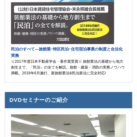
民泊のすべて―旅館業･特区民泊･住宅宿泊事業の制度と合法化
実務
☆2017年度日本不動産学会・著作賞受賞☆ 旅館業法の基礎から地方
創生まで、「民泊」の全てを解説。旅館・建築・消防の実務ノウハウ
満載。2018年6月施行、新旅館業法&民泊新法に完全対応!
DVDセミナーのご紹介