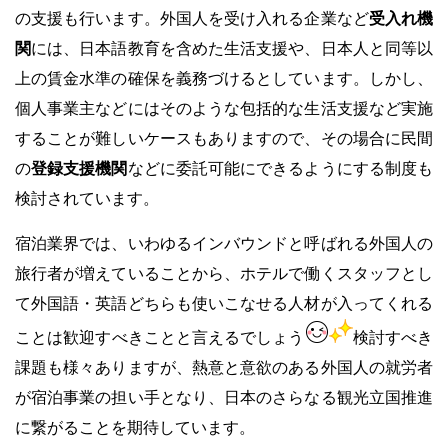
の支援も行います。
外国人を受け入れる企業など
受入れ機
関
には、日本語教育を含めた生活支援や、
日本人と同等以
上の賃金水準の確保を義務づけるとしています。しかし
、
個人事業主などにはそのような包括的な生活支援など実施
することが難しいケースもありますので、
その場合に民間
の
登録支援機関
などに委託可能にできるようにする制度も
検討されています。
宿泊業界では、いわゆるインバウンドと呼ばれる外国人の
旅行者が増えていることから、
ホテルで働くスタッフとし
て外国語・英語どちらも使いこなせる人材が入ってくれる
ことは歓迎すべきことと言えるでしょう
検討すべき
課題も様々ありますが、熱意と意欲のある外国人の就労者
が宿泊事業の担い手となり、日本のさらなる観光立国推進
に繋がることを期待しています。