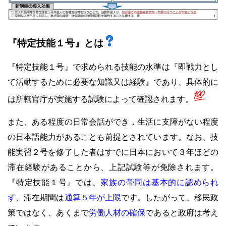
『特定技能１号』とは
『特定技能１号』で求められる技能の水準は『即戦力とし
て活動するために必要な知識又は経験』であり、具体的に
は所轄官庁が実施する試験によって確認されます。
また、ある程度の日常会話ができ，生活に支障がない程度
の日本語能力があることも前提とされています。なお、技
能実習２号を修了した者はすでに日本において３年ほどの
滞在経験があることから、上記試験等が免除されます。
『特定技能１号』では、
家族の帯同は基本的に認められ
ず
、滞在期間は
通算５年が上限
です。したがって、移民政
策ではなく、あくまで
労働人材の確保
である
と政府は考え