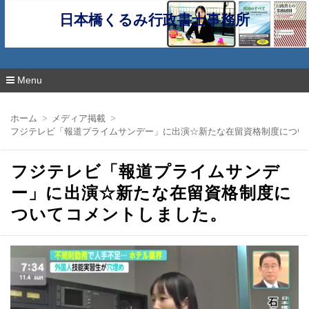
日本橋くるみ行政書士事務所
Menu
コ
ン
ホーム
メディア掲載
テ
フジテレビ「報道プライムサンデー」に出演☆新たな在留資格制度につい
ン
ツ
へ
フジテレビ「報道プライムサンデ
移
動
ー」に出演☆新たな在留資格制度に
ついてコメントしました。