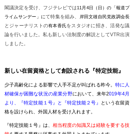
閣議決定を受け、フジテレビでは
11月4日（日）の「報道プ
ライムサンデー」に
て特集を組み、
岸田文雄自民党政調会長
とジャーナリストの
有本香氏
をスタジオに招き、活発な議
論を行いました。
私も新しい法制度の解説としてVTR出演
しました。
新しい在留資格として創設される『特定技能』
少子高齢化による影響で人手不足が叫ばれる昨今。
特に人
材確保が困難な状況の産業分野
において、来年2
019年4月
より、
『特定技能１号』と『特定技能２号』
という在留資
格を設けられ、外国人材を受け入れます。
『特定技能１号』は、
相当程度の知識又は経験を要する技