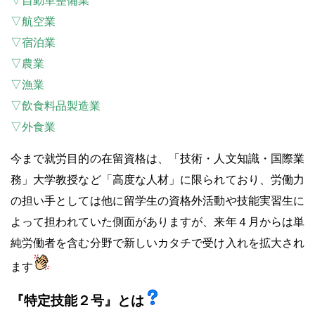
▽自動車整備業
▽航空業
▽宿泊業
▽農業
▽漁業
▽飲食料品製造業
▽外食業
今まで就労目的の在留資格は、「技術・人文知識・国際業
務」大学教授など「高度な人材」に限られており、労働力
の担い手としては他に留学生の資格外活動や技能実習生に
よって担われていた側面がありますが、来年４月からは単
純労働者を含む分野で新しいカタチで受け入れを拡大され
ます
『特定技能２号』とは