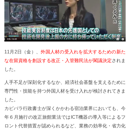
11月2日（金）、
外国人材の受入れを拡大するための新た
な在留資格を創設する改正・入管難民法が閣議決定
されま
した。
人手不足が深刻化するなか、経済社会基盤を支えるために
専門性・技能を持つ外国人材を受け入れが検討されてきま
した。
カピバラ行政書士が深くかかわる宿泊業界においても、今
年６月施行の改正旅館業法ではICT機器の導入等によるフ
ロント代替措置が認められるなど、業務の効率化・省力化