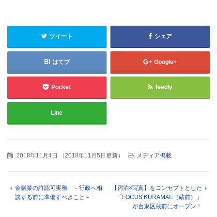
ツイート
シェア
はてブ
Google+
Pocket
feedly
Line
2018年11月4日
（
2018年11月5日更新
）
メディア掲載
金融業の許認可実務 －行政へ相
【宿泊×写真】をコンセプトとした
談する前に準備すべきこと－
「FOCUS KURAMAE（蔵前）」
が台東区蔵前にオープン！