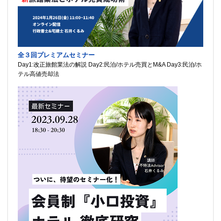
全３回プレミアムセミナー
Day1:改正旅館業法の解説 Day2:民泊/ホテル売買とM&A Day3:民泊/ホ
テル高値売却法