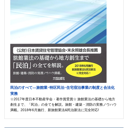
民泊のすべて―旅館業･特区民泊･住宅宿泊事業の制度と合法化
実務
☆2017年度日本不動産学会・著作賞受賞☆ 旅館業法の基礎から地方
創生まで、「民泊」の全てを解説。旅館・建築・消防の実務ノウハウ
満載。2018年6月施行、新旅館業法&民泊新法に完全対応!