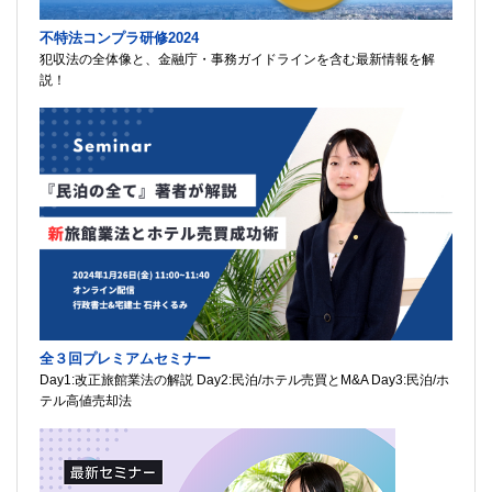
不特法コンプラ研修2024
犯収法の全体像と、金融庁・事務ガイドラインを含む最新情報を解
説！
全３回プレミアムセミナー
Day1:改正旅館業法の解説 Day2:民泊/ホテル売買とM&A Day3:民泊/ホ
テル高値売却法