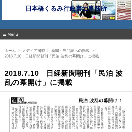
日本橋くるみ行政書士事務所
Menu
コ
ン
ホーム
メディア掲載
新聞・専門誌への掲載
テ
2018.7.10 日経新聞朝刊「民泊 波乱の幕開け」に掲載
ン
ツ
へ
2018.7.10 日経新聞朝刊「民泊 波
移
動
乱の幕開け」に掲載