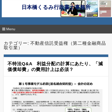
日本橋くるみ行政書士事務所
Menu
コ
ン
カテゴリー:
不動産信託受益権（第二種金融商品
テ
取引業）
ン
ツ
へ
移
不特法Q&A 利益分配の計算にあたり、「減
動
価償却費」の費用計上は必須？