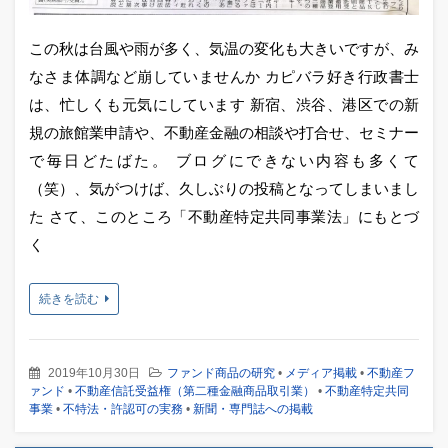
この秋は台風や雨が多く、気温の変化も大きいですが、み
なさま体調など崩していませんか カピバラ好き行政書士
は、忙しくも元気にしています 新宿、渋谷、港区での新
規の旅館業申請や、不動産金融の相談や打合せ、セミナー
で毎日どたばた。 ブログにできない内容も多くて
（笑）、気がつけば、久しぶりの投稿となってしまいまし
た さて、このところ「不動産特定共同事業法」にもとづ
く
続きを読む
2019年10月30日
ファンド商品の研究
•
メディア掲載
•
不動産フ
ァンド
•
不動産信託受益権（第二種金融商品取引業）
•
不動産特定共同
事業
•
不特法・許認可の実務
•
新聞・専門誌への掲載