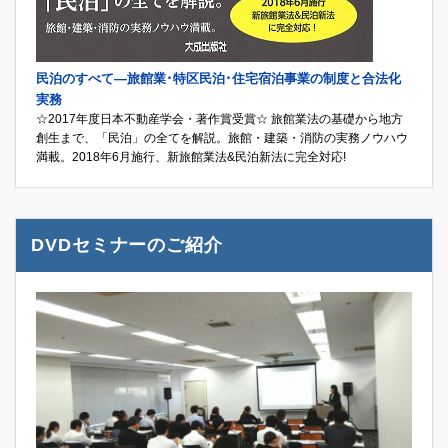
民泊のすべて―旅館業･特区民泊･住宅宿泊事業の制度と合法化
実務
☆2017年度日本不動産学会・著作賞受賞☆ 旅館業法の基礎から地方
創生まで、「民泊」の全てを解説。旅館・建築・消防の実務ノウハウ
満載。2018年6月施行、新旅館業法&民泊新法に完全対応!
DVDセミナーのご紹介