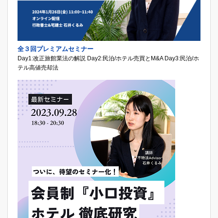
全３回プレミアムセミナー
Day1:改正旅館業法の解説 Day2:民泊/ホテル売買とM&A Day3:民泊/ホ
テル高値売却法