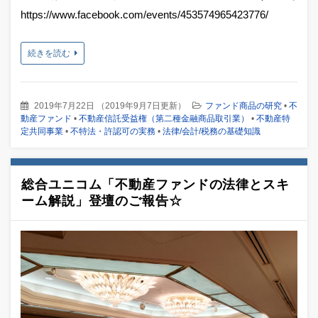
https://www.facebook.com/events/453574965423776/
続きを読む
2019年7月22日
（
2019年9月7日更新
）
ファンド商品の研究
•
不
動産ファンド
•
不動産信託受益権（第二種金融商品取引業）
•
不動産特
定共同事業
•
不特法・許認可の実務
•
法律/会計/税務の基礎知識
総合ユニコム「不動産ファンドの法律とスキ
ーム解説」登壇のご報告☆