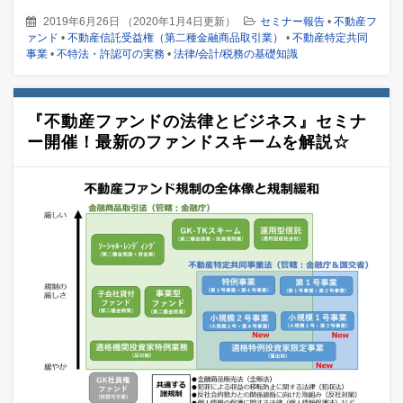
2019年6月26日
（
2020年1月4日更新
）
セミナー報告
•
不動産フ
ァンド
•
不動産信託受益権（第二種金融商品取引業）
•
不動産特定共同
事業
•
不特法・許認可の実務
•
法律/会計/税務の基礎知識
『不動産ファンドの法律とビジネス』セミナ
ー開催！最新のファンドスキームを解説☆